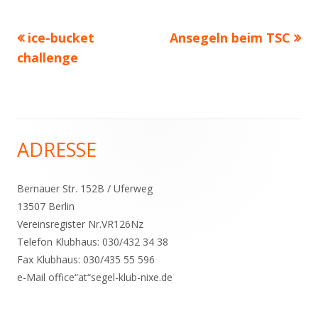
Vorheriger
Nächster
ice-bucket
Ansegeln beim TSC
Beitragsnavigation
Beitrag:
Beitrag
challenge
ADRESSE
Haupt-
Seitenleiste
Bernauer Str. 152B / Uferweg
13507 Berlin
Vereinsregister Nr.VR126Nz
Telefon Klubhaus: 030/432 34 38
Fax Klubhaus: 030/435 55 596
e-Mail office“at“segel-klub-nixe.de