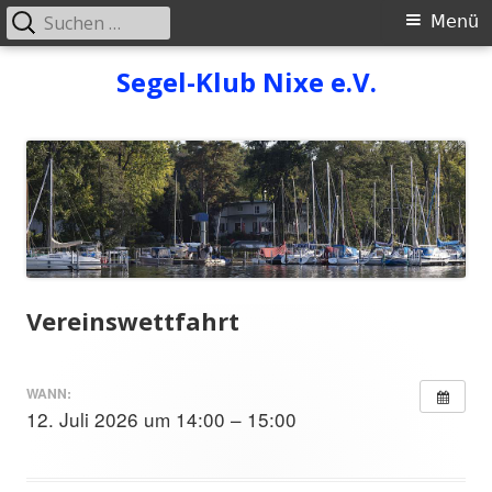
Suchen
Primäres
Menü
nach:
Menü
Springe
Segel-Klub Nixe e.V.
zum
Inhalt
Vereinswettfahrt
WANN:
12. Juli 2026 um 14:00 – 15:00