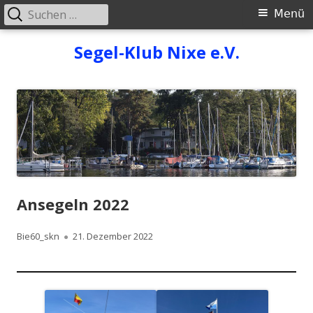
Suchen
Primäres
Menü
nach:
Menü
Springe
Segel-Klub Nixe e.V.
zum
Inhalt
Ansegeln 2022
Autor
Veröffentlicht
Bie60_skn
21. Dezember 2022
am