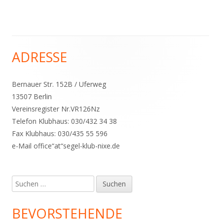
ADRESSE
Haupt-
Seitenleiste
Bernauer Str. 152B / Uferweg
13507 Berlin
Vereinsregister Nr.VR126Nz
Telefon Klubhaus: 030/432 34 38
Fax Klubhaus: 030/435 55 596
e-Mail office“at“segel-klub-nixe.de
Suchen
nach:
BEVORSTEHENDE