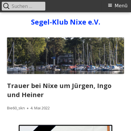
Suchen
Primäres
Menü
nach:
Menü
Springe
Segel-Klub Nixe e.V.
zum
Inhalt
Trauer bei Nixe um Jürgen, Ingo
und Heiner
Autor
Veröffentlicht
Bie60_skn
4. Mai 2022
am