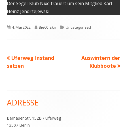
Der Segel-Klub Nixe trauert um sein Mitglied Karl-
Heinz Jendrzejewski
Veröffentlicht
Autor
Kategorien
4. Mai 2022
Bie60_skn
Uncategorized
am
Vorheriger
Nächster
Uferweg Instand
Auswintern der
Beitragsnavigation
Beitrag:
Beitrag
setzen
Klubboote
ADRESSE
Haupt-
Seitenleiste
Bernauer Str. 152B / Uferweg
13507 Berlin