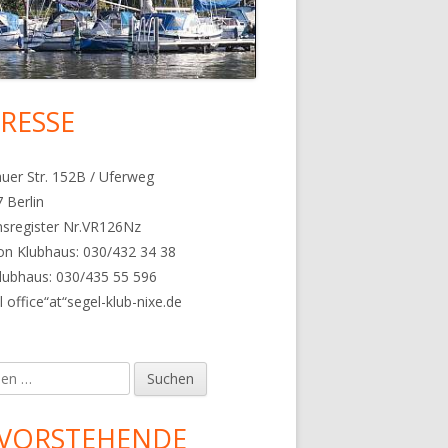
RESSE
upt-
tenleiste
uer Str. 152B / Uferweg
 Berlin
nsregister Nr.VR126Nz
on Klubhaus: 030/432 34 38
lubhaus: 030/435 55 596
l office“at“segel-klub-nixe.de
en
VORSTEHENDE