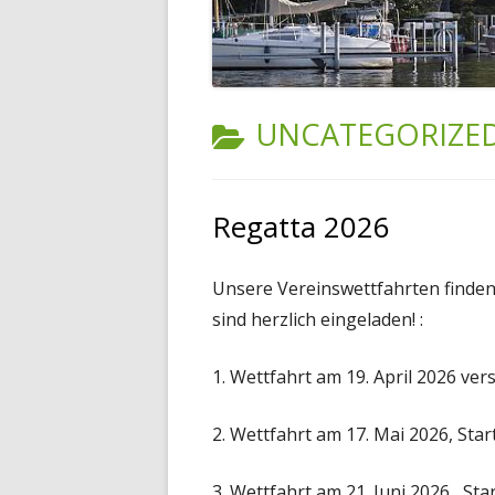
TRAUER UM DIETER BLUDAU
24H-WETTFAHRT 2024
START ZUR FREITAGSWETTFAHRT
KATEGORIE:
UNCATEGORIZE
MARITIMES BRUNCH BUFFET
Regatta 2026
Unsere Vereinswettfahrten finde
sind herzlich eingeladen! :
1. Wettfahrt am 19. April 2026 ver
2. Wettfahrt am 17. Mai 2026, Star
3. Wettfahrt am 21. Juni 2026 , Sta