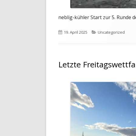
neblig-kühler Start zur 5. Runde 
Veröffentlicht
Kategorien
19. April 2025
Uncategorized
am
Letzte Freitagswettf