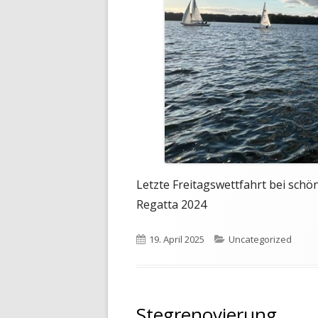
Letzte Freitagswettfahrt bei schö
Regatta 2024
Veröffentlicht
Kategorien
19. April 2025
Uncategorized
am
Stegrenovierung