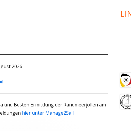
KRANSTEG
LI
REGATTATRAINING / E-SAILING
MESSE BOOT & FUN 2019
24H CNFT 2019
BILLARDTURNIER
ugust 2026
DEFI
il
.
nta und Besten Ermittlung der Randmeerjollen am
 Meldungen
hier unter Manage2Sail