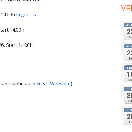
VE
4. FREITAGSWETTFAHRT 2022
t 14:00h
Ergebnis
ENDE DER SAISON 2021
AU
2
tart 14:00h
DEUTSCHE JUGENDSEGEL BUNDESLIGA
Sa
ZU GAST
6, Start 14:00h
AU
2
NEUE FASSADE
So
FREITAGSWETTFAHRTEN
SE
1
GEDENKEN AN MARGARETE DREWS
Sa
lant (siehe auch
SGST-Webseite
)
INFO-SPORTBOOTFÜHRERSCHEIN
SE
2
TRAININGSAUSFAHRT 2020
So
SE
ARBEITSEINSATZ ELEKTROKABEL
2
Sa
TAUCHAKTION