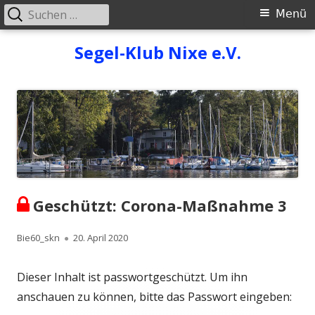
Suchen
Primäres
Menü
nach:
Menü
Springe
Segel-Klub Nixe e.V.
zum
Inhalt
Geschützt: Corona-Maßnahme 3
Autor
Veröffentlicht
Bie60_skn
20. April 2020
am
Dieser Inhalt ist passwortgeschützt. Um ihn
anschauen zu können, bitte das Passwort eingeben: