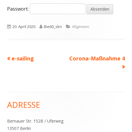
Passwort:
Veröffentlicht
Autor
Kategorien
20. April 2020
Bie60_skn
Allgemein
am
Vorheriger
Nächster
e-sailing
Corona-Maßnahme 4
Beitragsnavigation
Beitrag:
Beitrag
ADRESSE
Haupt-
Seitenleiste
Bernauer Str. 152B / Uferweg
13507 Berlin