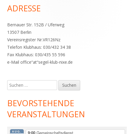
ADRESSE
Haupt-
Seitenleiste
Bernauer Str. 152B / Uferweg
13507 Berlin
Vereinsregister Nr.VR126Nz
Telefon Klubhaus: 030/432 34 38
Fax Klubhaus: 030/435 55 596
e-Mail office“at“segel-klub-nixe.de
Suchen
nach:
BEVORSTEHENDE
VERANSTALTUNGEN
AUG.
9:00
Gemeinschaftsdienst