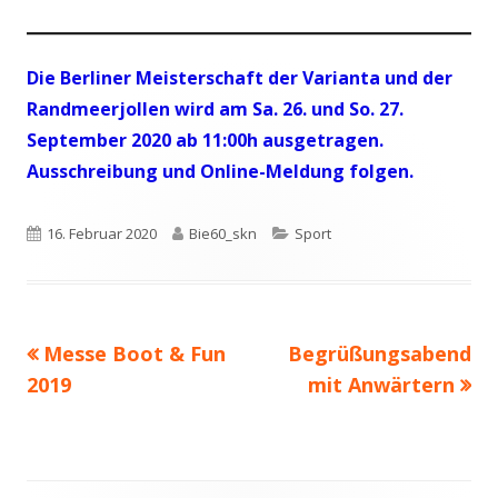
Die Berliner Meisterschaft der Varianta und der
Randmeerjollen wird am Sa. 26. und So. 27.
September 2020 ab 11:00h ausgetragen.
Ausschreibung und Online-Meldung folgen.
Veröffentlicht
Autor
Kategorien
16. Februar 2020
Bie60_skn
Sport
am
Vorheriger
Nächster
Messe Boot & Fun
Begrüßungsabend
Beitragsnavigation
Beitrag:
Beitrag
2019
mit Anwärtern