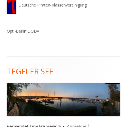
Deutsche Piraten-Klassenvereinigung
Opti-Berlin DODV
Footer
TEGELER SEE
Inhalt
Verwendet
Tiny Framework
•
Anmelden