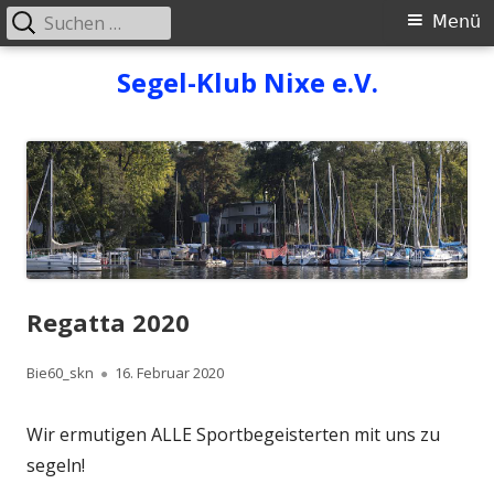
Suchen
Primäres
Menü
nach:
Menü
Springe
Segel-Klub Nixe e.V.
zum
Inhalt
Regatta 2020
Autor
Veröffentlicht
Bie60_skn
16. Februar 2020
am
Wir ermutigen ALLE Sportbegeisterten mit uns zu
segeln!